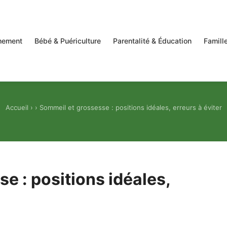
hement
Bébé & Puériculture
Parentalité & Éducation
Famille
Accueil
›
› Sommeil et grossesse : positions idéales, erreurs à éviter
e : positions idéales,